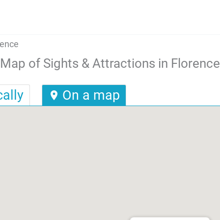
rence
Map of Sights & Attractions in Florence
ally
On a map
location_on