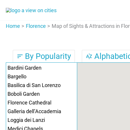
Skip
to
content
Home
Florence
Map of Sights & Attractions in Flo
By Popularity
Alphabetic
sort
sort_by_alpha
Bardini Garden
Bargello
Basilica di San Lorenzo
Boboli Garden
Florence Cathedral
Galleria dell’Accademia
Loggia dei Lanzi
Medici Chapels